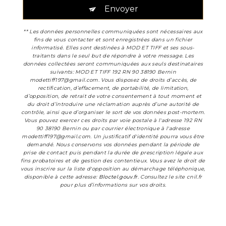
Envoyer
** Les données personnelles communiquées sont nécessaires aux
fins de vous contacter et sont enregistrées dans un fichier
informatisé. Elles sont destinées à MOD ET TIFF et ses sous-
traitants dans le seul but de répondre à votre message. Les
données collectées seront communiquées aux seuls destinataires
suivants: MOD ET TIFF 192 RN 90 38190 Bernin
modettiff197@gmail.com. Vous disposez de droits d’accès, de
rectification, d’effacement, de portabilité, de limitation,
d’opposition, de retrait de votre consentement à tout moment et
du droit d’introduire une réclamation auprès d’une autorité de
contrôle, ainsi que d’organiser le sort de vos données post-mortem.
Vous pouvez exercer ces droits par voie postale à l'adresse 192 RN
90 38190 Bernin ou par courrier électronique à l'adresse
modettiff197@gmail.com. Un justificatif d'identité pourra vous être
demandé. Nous conservons vos données pendant la période de
prise de contact puis pendant la durée de prescription légale aux
fins probatoires et de gestion des contentieux. Vous avez le droit de
vous inscrire sur la liste d'opposition au démarchage téléphonique,
disponible à cette adresse:
Bloctel.gouv.fr
. Consultez le site cnil.fr
pour plus d’informations sur vos droits.