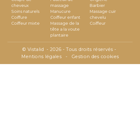
cheveux
massage
Barbier
Soins naturels
Manucure
Massage cuir
Coiffure
Coiffeur enfant
chevelu
Coiffeur mixte
Massage de la
Coiffeur
tête a la voute
plantaire
©
Vistalid
- 2026 - Tous droits réservés -
Mentions légales
-
Gestion des cookies