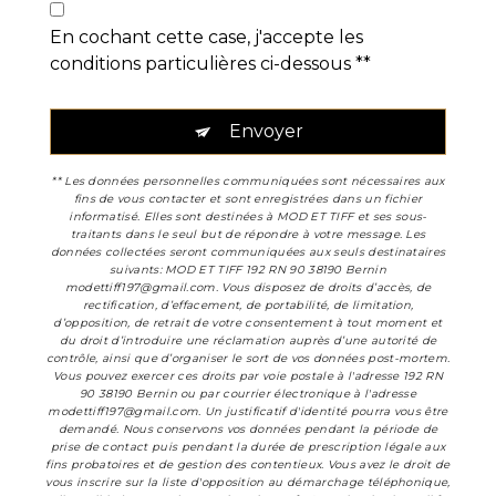
En cochant cette case, j'accepte les
conditions particulières ci-dessous **
Envoyer
** Les données personnelles communiquées sont nécessaires aux
fins de vous contacter et sont enregistrées dans un fichier
informatisé. Elles sont destinées à MOD ET TIFF et ses sous-
traitants dans le seul but de répondre à votre message. Les
données collectées seront communiquées aux seuls destinataires
suivants: MOD ET TIFF 192 RN 90 38190 Bernin
modettiff197@gmail.com. Vous disposez de droits d’accès, de
rectification, d’effacement, de portabilité, de limitation,
d’opposition, de retrait de votre consentement à tout moment et
du droit d’introduire une réclamation auprès d’une autorité de
contrôle, ainsi que d’organiser le sort de vos données post-mortem.
Vous pouvez exercer ces droits par voie postale à l'adresse 192 RN
90 38190 Bernin ou par courrier électronique à l'adresse
modettiff197@gmail.com. Un justificatif d'identité pourra vous être
demandé. Nous conservons vos données pendant la période de
prise de contact puis pendant la durée de prescription légale aux
fins probatoires et de gestion des contentieux. Vous avez le droit de
vous inscrire sur la liste d'opposition au démarchage téléphonique,