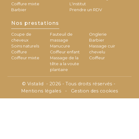
Coiffure mixte
L'institut
Barbier
Prendre un RDV
Nos prestations
Coupe de
Fauteuil de
Onglerie
cheveux
massage
Barbier
Soins naturels
Manucure
Massage cuir
Coiffure
Coiffeur enfant
chevelu
Coiffeur mixte
Massage de la
Coiffeur
tête a la voute
plantaire
©
Vistalid
- 2026 - Tous droits réservés -
Mentions légales
-
Gestion des cookies