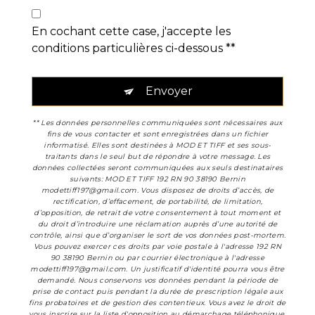
En cochant cette case, j'accepte les
conditions particulières ci-dessous **
Envoyer
** Les données personnelles communiquées sont nécessaires aux
fins de vous contacter et sont enregistrées dans un fichier
informatisé. Elles sont destinées à MOD ET TIFF et ses sous-
traitants dans le seul but de répondre à votre message. Les
données collectées seront communiquées aux seuls destinataires
suivants: MOD ET TIFF 192 RN 90 38190 Bernin
modettiff197@gmail.com. Vous disposez de droits d’accès, de
rectification, d’effacement, de portabilité, de limitation,
d’opposition, de retrait de votre consentement à tout moment et
du droit d’introduire une réclamation auprès d’une autorité de
contrôle, ainsi que d’organiser le sort de vos données post-mortem.
Vous pouvez exercer ces droits par voie postale à l'adresse 192 RN
90 38190 Bernin ou par courrier électronique à l'adresse
modettiff197@gmail.com. Un justificatif d'identité pourra vous être
demandé. Nous conservons vos données pendant la période de
prise de contact puis pendant la durée de prescription légale aux
fins probatoires et de gestion des contentieux. Vous avez le droit de
vous inscrire sur la liste d'opposition au démarchage téléphonique,