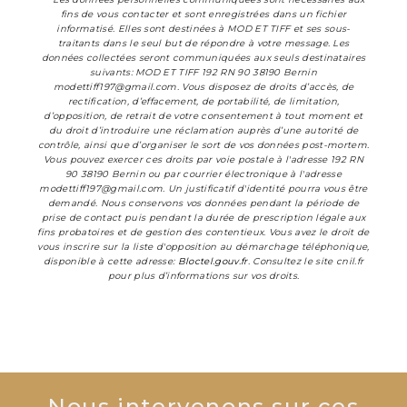
fins de vous contacter et sont enregistrées dans un fichier
informatisé. Elles sont destinées à MOD ET TIFF et ses sous-
traitants dans le seul but de répondre à votre message. Les
données collectées seront communiquées aux seuls destinataires
suivants: MOD ET TIFF 192 RN 90 38190 Bernin
modettiff197@gmail.com. Vous disposez de droits d’accès, de
rectification, d’effacement, de portabilité, de limitation,
d’opposition, de retrait de votre consentement à tout moment et
du droit d’introduire une réclamation auprès d’une autorité de
contrôle, ainsi que d’organiser le sort de vos données post-mortem.
Vous pouvez exercer ces droits par voie postale à l'adresse 192 RN
90 38190 Bernin ou par courrier électronique à l'adresse
modettiff197@gmail.com. Un justificatif d'identité pourra vous être
demandé. Nous conservons vos données pendant la période de
prise de contact puis pendant la durée de prescription légale aux
fins probatoires et de gestion des contentieux. Vous avez le droit de
vous inscrire sur la liste d'opposition au démarchage téléphonique,
disponible à cette adresse:
Bloctel.gouv.fr
. Consultez le site cnil.fr
pour plus d’informations sur vos droits.
Nous intervenons sur ces