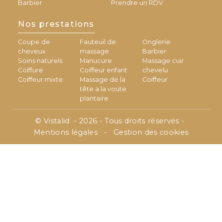
Barbier
Prendre un RDV
Nos prestations
Coupe de
Fauteuil de
Onglerie
cheveux
massage
Barbier
Soins naturels
Manucure
Massage cuir
Coiffure
Coiffeur enfant
chevelu
Coiffeur mixte
Massage de la
Coiffeur
tête a la voute
plantaire
©
Vistalid
- 2026 - Tous droits réservés -
Mentions légales
-
Gestion des cookies