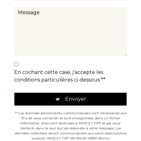
En cochant cette case, j'accepte les
conditions particulières ci-dessous **
Envoyer
** Les données personnelles communiquées sont nécessaires aux
fins de vous contacter et sont enregistrées dans un fichier
informatisé. Elles sont destinées à MOD ET TIFF et ses sous-
traitants dans le seul but de répondre à votre message. Les
données collectées seront communiquées aux seuls destinataires
suivants: MOD ET TIFF 192 RN 90 38190 Bernin