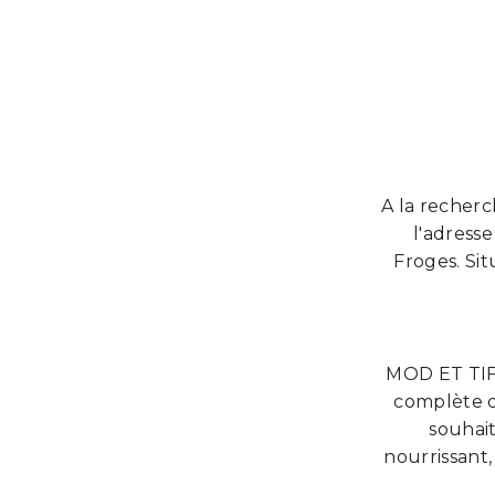
A la recherc
l'adress
Froges. Si
MOD ET TIF
complète d
souhai
nourrissant,