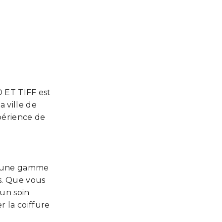
D ET TIFF est
 ville de
périence de
t une gamme
s. Que vous
un soin
r la coiffure