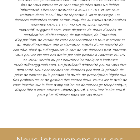
fins de vous contacter et sont enregistrées dans un fichier
informatisé. Elles sont destinées à MOD ET TIFF et ses sous-
traitants dans le seul but de répondre à votre message. Les
données collectées seront communiquées aux seuls destinataires
suivants: MOD ET TIFF 192 RN 90 38190 Bernin
modettiff197@gmail.com. Vous disposez de droits d’accès, de
rectification, d’effacement, de portabilité, de limitation,
d’opposition, de retrait de votre consentement à tout moment et
du droit d’introduire une réclamation auprès d’une autorité de
contrôle, ainsi que d’organiser le sort de vos données post-mortem.
Vous pouvez exercer ces droits par voie postale à l'adresse 192 RN
90 38190 Bernin ou par courrier électronique à l'adresse
modettiff197@gmail.com. Un justificatif d'identité pourra vous être
demandé. Nous conservons vos données pendant la période de
prise de contact puis pendant la durée de prescription légale aux
fins probatoires et de gestion des contentieux. Vous avez le droit de
vous inscrire sur la liste d'opposition au démarchage téléphonique,
disponible à cette adresse:
Bloctel.gouv.fr
. Consultez le site cnil.fr
pour plus d’informations sur vos droits.
Nous intervenons sur ces