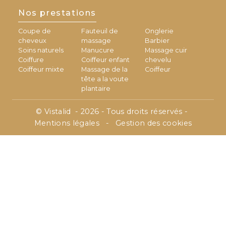
Nos prestations
Coupe de
Fauteuil de
Onglerie
cheveux
massage
Barbier
Soins naturels
Manucure
Massage cuir
Coiffure
Coiffeur enfant
chevelu
Coiffeur mixte
Massage de la
Coiffeur
tête a la voute
plantaire
©
Vistalid
- 2026 - Tous droits réservés -
Mentions légales
-
Gestion des cookies